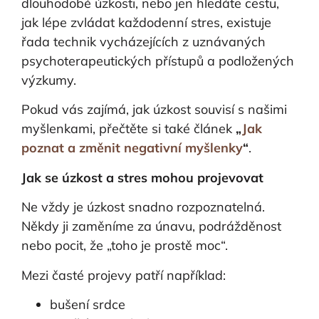
dlouhodobé úzkosti, nebo jen hledáte cestu,
jak lépe zvládat každodenní stres, existuje
řada technik vycházejících z uznávaných
psychoterapeutických přístupů a podložených
výzkumy.
Pokud vás zajímá, jak úzkost souvisí s našimi
myšlenkami, přečtěte si také článek
„
Jak
poznat a změnit negativní myšlenky
“
.
Jak se úzkost a stres mohou projevovat
Ne vždy je úzkost snadno rozpoznatelná.
Někdy ji zaměníme za únavu, podrážděnost
nebo pocit, že „toho je prostě moc“.
Mezi časté projevy patří například:
bušení srdce