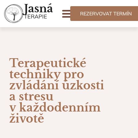
Jasná
REZERVOVAT TERMÍN
TERAPIE
Naše Služby
Terapeutické
techniky pro
zvládání úzkosti
a stresu
v každodenním
životě