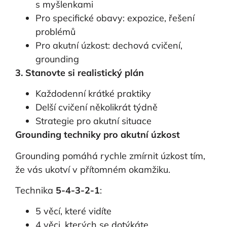
s myšlenkami
Pro specifické obavy: expozice, řešení
problémů
Pro akutní úzkost: dechová cvičení,
grounding
3. Stanovte si realistický plán
Každodenní krátké praktiky
Delší cvičení několikrát týdně
Strategie pro akutní situace
Grounding techniky pro akutní úzkost
Grounding pomáhá rychle zmírnit úzkost tím,
že vás ukotví v přítomném okamžiku.
Technika
5-4-3-2-1
:
5 věcí, které vidíte
4 věci, kterých se dotýkáte