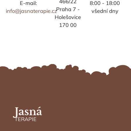
466/22
E-mail:
8:00 - 18:00
Praha 7 -
info@jasnaterapie.cz
všední dny
Holešovice
170 00
Jasná
TERAPIE