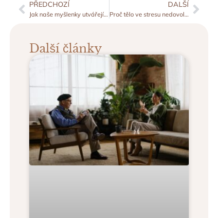
PŘEDCHOZÍ
DALŠÍ
Jak naše myšlenky utvářejí realitu: Průvodce sebepotvrzujícími strategiemi
Proč tělo ve stresu nedovolí hubnout (i když děláte všechno správně)
Další články