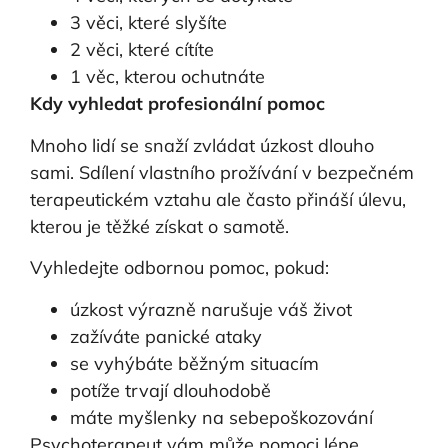
3 věci, které slyšíte
2 věci, které cítíte
1 věc, kterou ochutnáte
Kdy vyhledat profesionální pomoc
Mnoho lidí se snaží zvládat úzkost dlouho
sami. Sdílení vlastního prožívání v bezpečném
terapeutickém vztahu ale často přináší úlevu,
kterou je těžké získat o samotě.
Vyhledejte odbornou pomoc, pokud:
úzkost výrazně narušuje váš život
zažíváte panické ataky
se vyhýbáte běžným situacím
potíže trvají dlouhodobě
máte myšlenky na sebepoškozování
Psychoterapeut vám může pomoci lépe