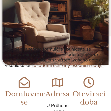
Vyplněním tohoto formuláře souhlasíte se
zpracováním vašich osobních údajů (jméno, e-
mail, zpráva) za účelem vyřízení vašeho dotazu
v soulasu se
zásadami ochrany osobních údajů.
Domluvme
Adresa
Otevírací
se
doba
U Průhonu