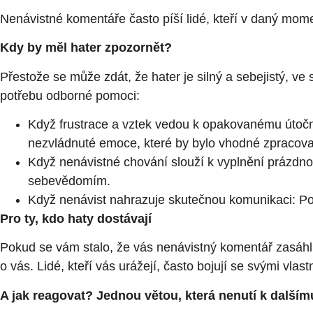
Nenávistné komentáře často píší lidé, kteří v daný mome
Kdy by měl hater zpozornět?
Přestože se může zdát, že hater je silný a sebejistý,
potřebu odborné pomoci:
Když frustrace a vztek vedou k opakovanému útočn
nezvládnuté emoce, které by bylo vhodné zpracova
Když nenávistné chování slouží k vyplnění prázdnot
sebevědomím.
Když nenávist nahrazuje skutečnou komunikaci: Pok
Pro ty, kdo haty dostávají
Pokud se vám stalo, že vás nenávistný komentář zasáhl,
o vás. Lidé, kteří vás urážejí, často bojují se svými vlast
A jak reagovat? Jednou větou, která nenutí k dalšímu