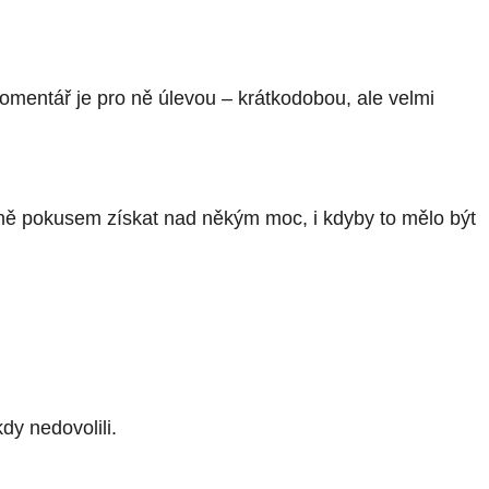
ý komentář je pro ně úlevou – krátkodobou, ale velmi
o ně pokusem získat nad někým moc, i kdyby to mělo být
kdy nedovolili.