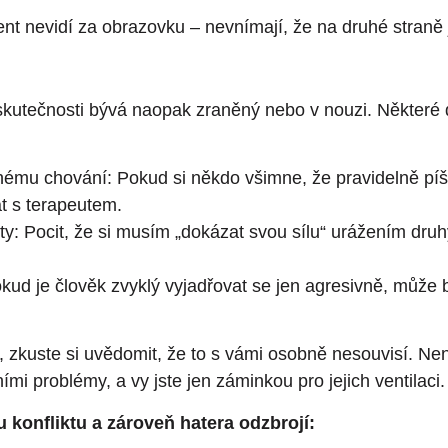
nt nevidí za obrazovku – nevnímají, že na druhé straně j
 ve skutečnosti bývá naopak zraněný nebo v nouzi. Někt
ému chování: Pokud si někdo všimne, že pravidelně píš
t s terapeutem.
y: Pocit, že si musím „dokázat svou sílu“ urážením druh
ud je člověk zvyklý vyjadřovat se jen agresivně, může b
 zkuste si uvědomit, že to s vámi osobně nesouvisí. Ne
ními problémy, a vy jste jen záminkou pro jejich ventilaci.
 konfliktu a zároveň hatera odzbrojí: