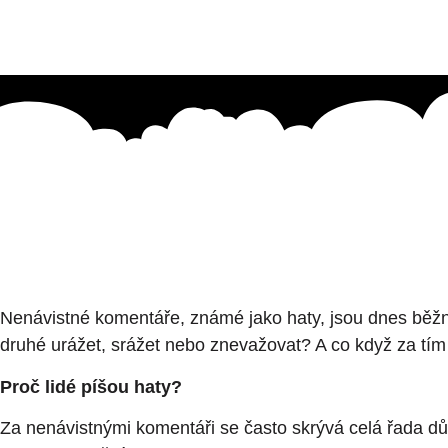
Nenávistné komentáře, známé jako haty, jsou dnes běžnou
druhé urážet, srážet nebo znevažovat? A co když za tí
Proč lidé píšou haty?
Za nenávistnými komentáři se často skrývá celá řada dův