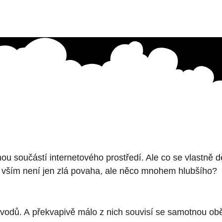
 součástí internetového prostředí. Ale co se vlastně dě
m vším není jen zlá povaha, ale něco mnohem hlubšího?
odů. A překvapivě málo z nich souvisí se samotnou obětí