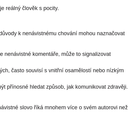
e reálný člověk s pocity.
eré důvody k nenávistnému chování mohou naznačovat
e nenávistné komentáře, může to signalizovat
ých, často souvisí s vnitřní osamělostí nebo nízkým
ýt přínosné hledat způsob, jak komunikovat zdravěji.
návistné slovo říká mnohem více o svém autorovi než